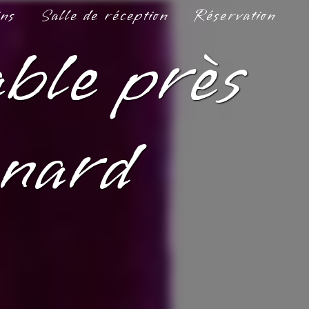
ins
Salle de réception
Réservation
able près
nard