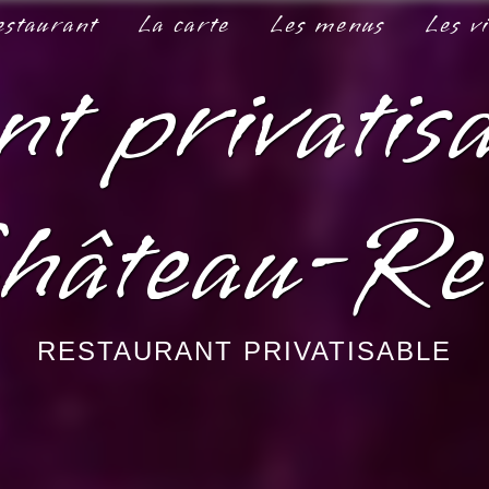
estaurant
La carte
Les menus
Les v
nt privatis
Château-Re
RESTAURANT PRIVATISABLE