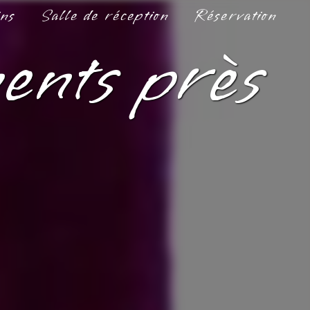
ins
Salle de réception
Réservation
ments près