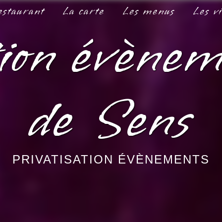
estaurant
La carte
Les menus
Les v
tion évène
de Sens
PRIVATISATION ÉVÈNEMENTS