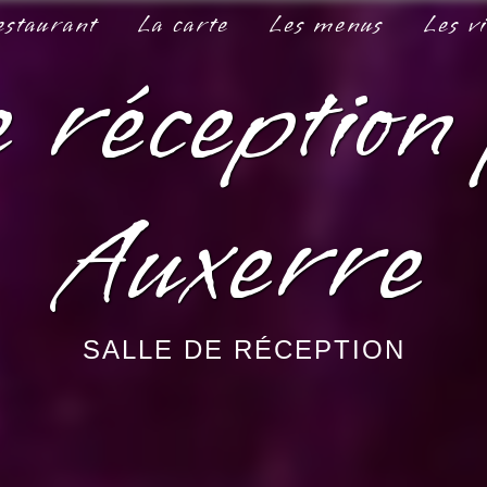
estaurant
La carte
Les menus
Les v
e réception
Auxerre
SALLE DE RÉCEPTION