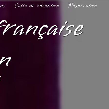
ins
Salle de réception
Réservation
française
en
E