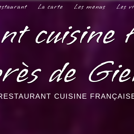
estaurant
La carte
Les menus
Les v
nt cuisine 
rès de Gi
RESTAURANT CUISINE FRANÇAIS